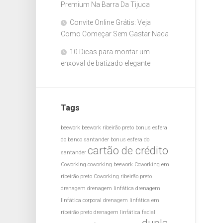
Premium Na Barra Da Tijuca
Convite Online Grátis: Veja
Como Começar Sem Gastar Nada
10 Dicas para montar um
enxoval de batizado elegante
Tags
beework
beework ribeirão preto
bonus esfera
do banco santander
bonus esfera do
cartão de crédito
santander
Coworking
coworking beework
Coworking em
ribeirão preto
Coworking ribeirão preto
drenagem
drenagem linfática
drenagem
linfática corporal
drenagem linfática em
ribeirão preto
drenagem linfática facial