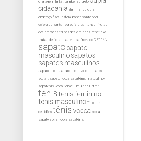
dupla
drenagem linfática ribeirão preto
cidadania
eliminar gordura
endereço fiscal
esfera banco santander
esfera do santander
esfera santander
frutas
desidratadas
frutas desidratadas benefícios
frutas desidratadas venda
Prova do DETRAN
sapato
sapato
masculino
sapatos
sapatos masculinos
sapato social
sapato social vocca
sapatos
sociais
sapato vocca
sapatênis masculinov
sapatênis vocca
Senac
Simulado Detran
tenis
tenis feminino
tenis masculino
Tipos de
tênis
vocca
certidões
vocca
sapato social
vocca sapatênis