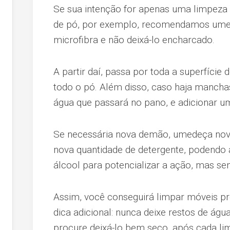
Se sua intenção for apenas uma limpeza
de pó, por exemplo, recomendamos ume
microfibra e não deixá-lo encharcado.
A partir daí, passa por toda a superfície
todo o pó. Além disso, caso haja manchas
água que passará no pano, e adicionar u
Se necessária nova demão, umedeça no
nova quantidade de detergente, podendo
álcool para potencializar a ação, mas se
Assim, você conseguirá limpar móveis pr
dica adicional: nunca deixe restos de á
procure deixá-lo bem seco, após cada li