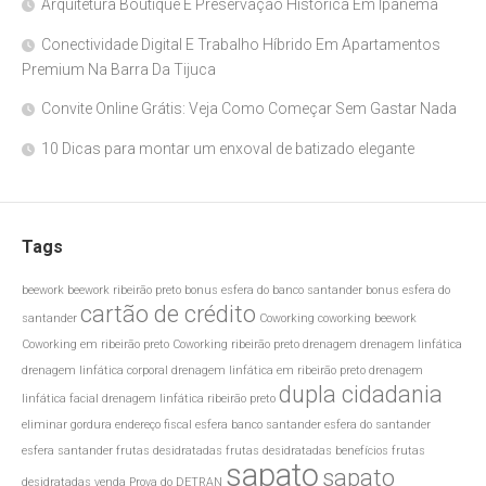
Arquitetura Boutique E Preservação Histórica Em Ipanema
Conectividade Digital E Trabalho Híbrido Em Apartamentos
Premium Na Barra Da Tijuca
Convite Online Grátis: Veja Como Começar Sem Gastar Nada
10 Dicas para montar um enxoval de batizado elegante
Tags
beework
beework ribeirão preto
bonus esfera do banco santander
bonus esfera do
cartão de crédito
santander
Coworking
coworking beework
Coworking em ribeirão preto
Coworking ribeirão preto
drenagem
drenagem linfática
drenagem linfática corporal
drenagem linfática em ribeirão preto
drenagem
dupla cidadania
linfática facial
drenagem linfática ribeirão preto
eliminar gordura
endereço fiscal
esfera banco santander
esfera do santander
esfera santander
frutas desidratadas
frutas desidratadas benefícios
frutas
sapato
sapato
desidratadas venda
Prova do DETRAN