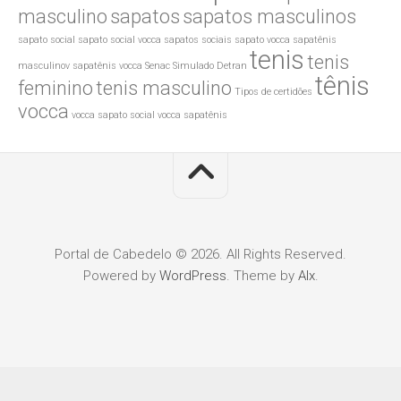
masculino
sapatos
sapatos masculinos
sapato social
sapato social vocca
sapatos sociais
sapato vocca
sapatênis
tenis
tenis
masculinov
sapatênis vocca
Senac
Simulado Detran
tênis
feminino
tenis masculino
Tipos de certidões
vocca
vocca sapato social
vocca sapatênis
Portal de Cabedelo © 2026. All Rights Reserved.
Powered by
WordPress
. Theme by
Alx
.