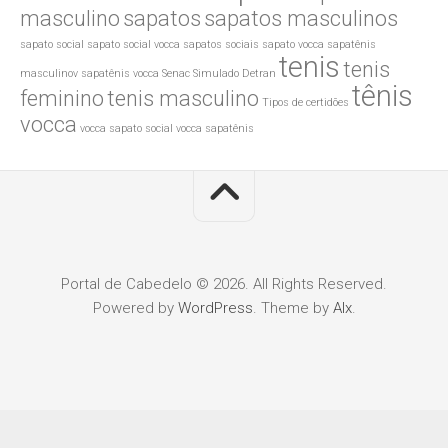
masculino
sapatos
sapatos masculinos
sapato social
sapato social vocca
sapatos sociais
sapato vocca
sapatênis
tenis
tenis
masculinov
sapatênis vocca
Senac
Simulado Detran
tênis
feminino
tenis masculino
Tipos de certidões
vocca
vocca sapato social
vocca sapatênis
Portal de Cabedelo © 2026. All Rights Reserved.
Powered by
WordPress
. Theme by
Alx
.