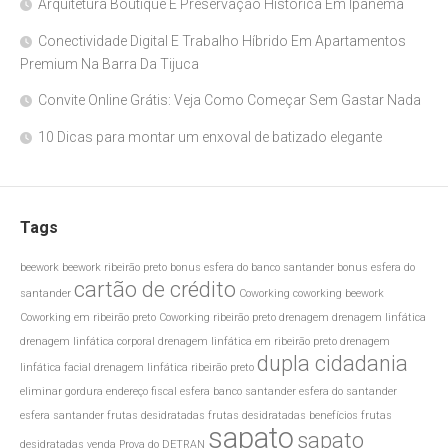
Arquitetura Boutique E Preservação Histórica Em Ipanema
Conectividade Digital E Trabalho Híbrido Em Apartamentos
Premium Na Barra Da Tijuca
Convite Online Grátis: Veja Como Começar Sem Gastar Nada
10 Dicas para montar um enxoval de batizado elegante
Tags
beework
beework ribeirão preto
bonus esfera do banco santander
bonus esfera do
cartão de crédito
santander
Coworking
coworking beework
Coworking em ribeirão preto
Coworking ribeirão preto
drenagem
drenagem linfática
drenagem linfática corporal
drenagem linfática em ribeirão preto
drenagem
dupla cidadania
linfática facial
drenagem linfática ribeirão preto
eliminar gordura
endereço fiscal
esfera banco santander
esfera do santander
esfera santander
frutas desidratadas
frutas desidratadas benefícios
frutas
sapato
sapato
desidratadas venda
Prova do DETRAN