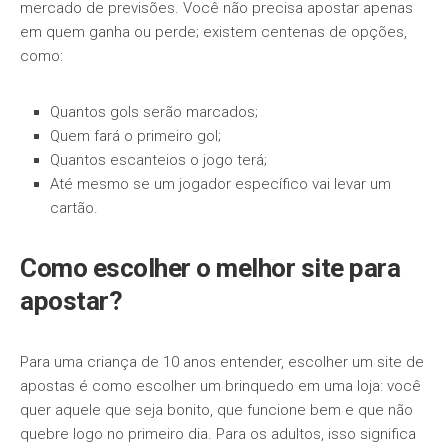
mercado de previsões. Você não precisa apostar apenas
em quem ganha ou perde; existem centenas de opções,
como:
Quantos gols serão marcados;
Quem fará o primeiro gol;
Quantos escanteios o jogo terá;
Até mesmo se um jogador específico vai levar um
cartão.
Como escolher o melhor site para
apostar?
Para uma criança de 10 anos entender, escolher um site de
apostas é como escolher um brinquedo em uma loja: você
quer aquele que seja bonito, que funcione bem e que não
quebre logo no primeiro dia. Para os adultos, isso significa