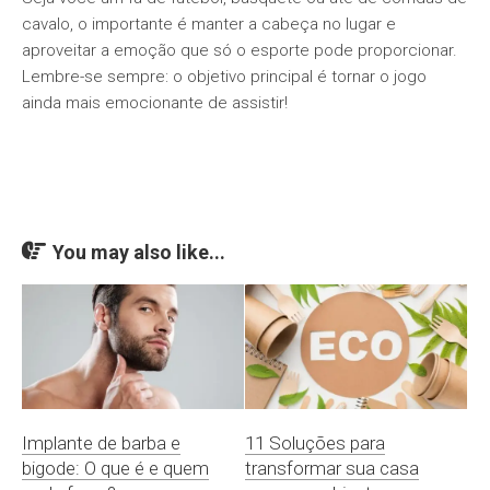
cavalo, o importante é manter a cabeça no lugar e
aproveitar a emoção que só o esporte pode proporcionar.
Lembre-se sempre: o objetivo principal é tornar o jogo
ainda mais emocionante de assistir!
You may also like...
Implante de barba e
11 Soluções para
bigode: O que é e quem
transformar sua casa