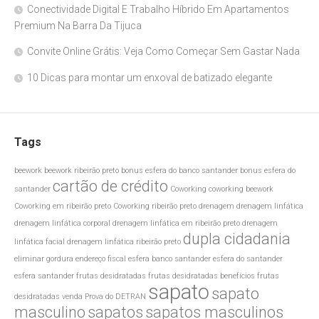
Conectividade Digital E Trabalho Híbrido Em Apartamentos
Premium Na Barra Da Tijuca
Convite Online Grátis: Veja Como Começar Sem Gastar Nada
10 Dicas para montar um enxoval de batizado elegante
Tags
beework
beework ribeirão preto
bonus esfera do banco santander
bonus esfera do
cartão de crédito
santander
Coworking
coworking beework
Coworking em ribeirão preto
Coworking ribeirão preto
drenagem
drenagem linfática
drenagem linfática corporal
drenagem linfática em ribeirão preto
drenagem
dupla cidadania
linfática facial
drenagem linfática ribeirão preto
eliminar gordura
endereço fiscal
esfera banco santander
esfera do santander
esfera santander
frutas desidratadas
frutas desidratadas benefícios
frutas
sapato
sapato
desidratadas venda
Prova do DETRAN
masculino
sapatos
sapatos masculinos