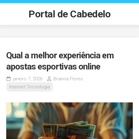
Skip
to
Portal de Cabedelo
content
Qual a melhor experiência em
apostas esportivas online
janeiro 7, 2026
Brianna Flores
Internet Tecnologia