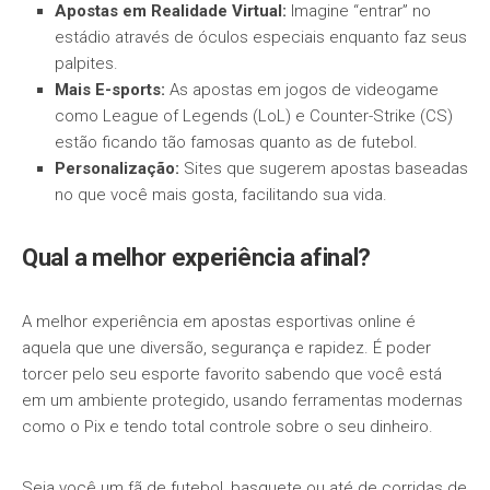
Apostas em Realidade Virtual:
Imagine “entrar” no
estádio através de óculos especiais enquanto faz seus
palpites.
Mais E-sports:
As apostas em jogos de videogame
como League of Legends (LoL) e Counter-Strike (CS)
estão ficando tão famosas quanto as de futebol.
Personalização:
Sites que sugerem apostas baseadas
no que você mais gosta, facilitando sua vida.
Qual a melhor experiência afinal?
A melhor experiência em apostas esportivas online é
aquela que une diversão, segurança e rapidez. É poder
torcer pelo seu esporte favorito sabendo que você está
em um ambiente protegido, usando ferramentas modernas
como o Pix e tendo total controle sobre o seu dinheiro.
Seja você um fã de futebol, basquete ou até de corridas de