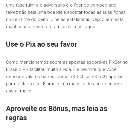
uma fase ruim e o adversário é o líder do campeonato,
talvez não seja uma boa ideia apostar todas as suas fichas
no seu time do peito. Olhe as estatísticas, veja quem está
machucado e como foram os últimos jogos.
Use o Pix ao seu favor
Como mencionamos sobre as apostas esportivas PixBet no
Brasil, o Pix facilitou muito a vida. Ele permite que você
deposite valores baixos, como R$ 1,00 ou R$ 5,00, apenas
para testar o site. É uma ótima maneira de aprender sem
gastar muito.
Aproveite os Bônus, mas leia as
regras