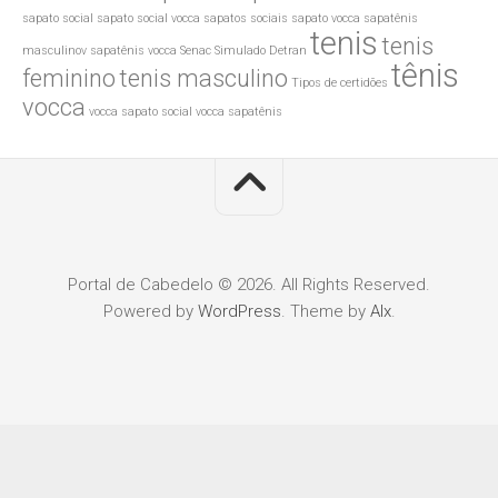
sapato social
sapato social vocca
sapatos sociais
sapato vocca
sapatênis
tenis
tenis
masculinov
sapatênis vocca
Senac
Simulado Detran
tênis
feminino
tenis masculino
Tipos de certidões
vocca
vocca sapato social
vocca sapatênis
Portal de Cabedelo © 2026. All Rights Reserved.
Powered by
WordPress
. Theme by
Alx
.