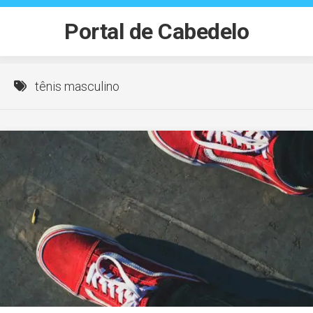
Skip
to
Portal de Cabedelo
content
tênis masculino