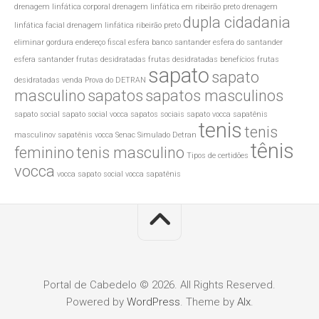
drenagem linfática corporal
drenagem linfática em ribeirão preto
drenagem
dupla cidadania
linfática facial
drenagem linfática ribeirão preto
eliminar gordura
endereço fiscal
esfera banco santander
esfera do santander
esfera santander
frutas desidratadas
frutas desidratadas benefícios
frutas
sapato
sapato
desidratadas venda
Prova do DETRAN
masculino
sapatos
sapatos masculinos
sapato social
sapato social vocca
sapatos sociais
sapato vocca
sapatênis
tenis
tenis
masculinov
sapatênis vocca
Senac
Simulado Detran
tênis
feminino
tenis masculino
Tipos de certidões
vocca
vocca sapato social
vocca sapatênis
Portal de Cabedelo © 2026. All Rights Reserved.
Powered by
WordPress
. Theme by
Alx
.