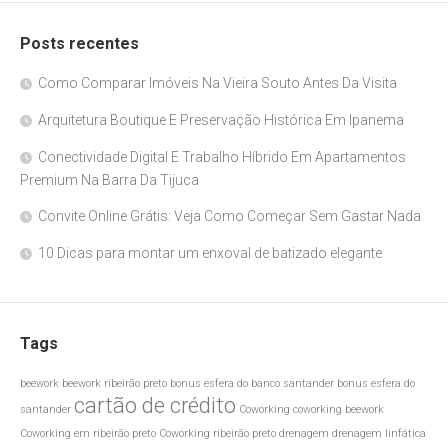
Posts recentes
Como Comparar Imóveis Na Vieira Souto Antes Da Visita
Arquitetura Boutique E Preservação Histórica Em Ipanema
Conectividade Digital E Trabalho Híbrido Em Apartamentos
Premium Na Barra Da Tijuca
Convite Online Grátis: Veja Como Começar Sem Gastar Nada
10 Dicas para montar um enxoval de batizado elegante
Tags
beework
beework ribeirão preto
bonus esfera do banco santander
bonus esfera do
cartão de crédito
santander
Coworking
coworking beework
Coworking em ribeirão preto
Coworking ribeirão preto
drenagem
drenagem linfática