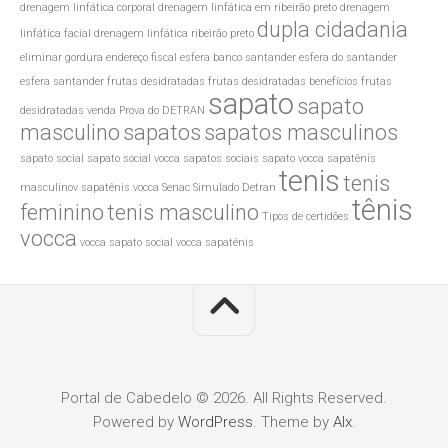
drenagem linfática corporal
drenagem linfática em ribeirão preto
drenagem
dupla cidadania
linfática facial
drenagem linfática ribeirão preto
eliminar gordura
endereço fiscal
esfera banco santander
esfera do santander
esfera santander
frutas desidratadas
frutas desidratadas benefícios
frutas
sapato
sapato
desidratadas venda
Prova do DETRAN
masculino
sapatos
sapatos masculinos
sapato social
sapato social vocca
sapatos sociais
sapato vocca
sapatênis
tenis
tenis
masculinov
sapatênis vocca
Senac
Simulado Detran
tênis
feminino
tenis masculino
Tipos de certidões
vocca
vocca sapato social
vocca sapatênis
Portal de Cabedelo © 2026. All Rights Reserved.
Powered by
WordPress
. Theme by
Alx
.