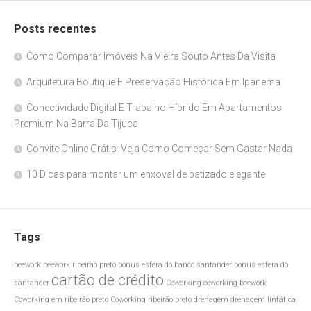
Posts recentes
Como Comparar Imóveis Na Vieira Souto Antes Da Visita
Arquitetura Boutique E Preservação Histórica Em Ipanema
Conectividade Digital E Trabalho Híbrido Em Apartamentos
Premium Na Barra Da Tijuca
Convite Online Grátis: Veja Como Começar Sem Gastar Nada
10 Dicas para montar um enxoval de batizado elegante
Tags
beework
beework ribeirão preto
bonus esfera do banco santander
bonus esfera do
cartão de crédito
santander
Coworking
coworking beework
Coworking em ribeirão preto
Coworking ribeirão preto
drenagem
drenagem linfática