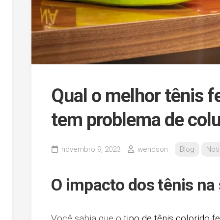
Qual o melhor tênis 
tem problema de col
novembro 9, 2023
wendson
Blog
Noti
O impacto dos tênis na
Você sabia que o
tipo de tênis colorido f