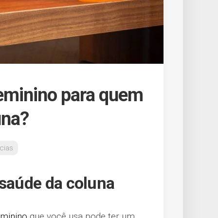
feminino para quem
una?
cias
 saúde da coluna
eminino
que você usa pode ter um