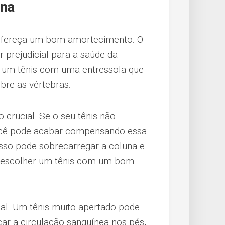
una
 ofereça um bom amortecimento. O
 prejudicial para a saúde da
r um tênis com uma entressola que
bre as vértebras.
o crucial. Se o seu tênis não
 você pode acabar compensando essa
 Isso pode sobrecarregar a coluna e
de escolher um tênis com um bom
l. Um tênis muito apertado pode
ar a circulação sanguínea nos pés,