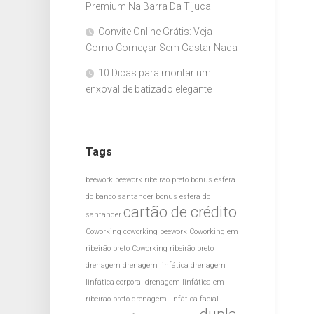
Premium Na Barra Da Tijuca
Convite Online Grátis: Veja
Como Começar Sem Gastar Nada
10 Dicas para montar um
enxoval de batizado elegante
Tags
beework
beework ribeirão preto
bonus esfera
do banco santander
bonus esfera do
cartão de crédito
santander
Coworking
coworking beework
Coworking em
ribeirão preto
Coworking ribeirão preto
drenagem
drenagem linfática
drenagem
linfática corporal
drenagem linfática em
ribeirão preto
drenagem linfática facial