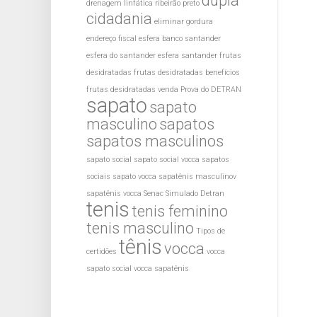
dupla
drenagem linfática ribeirão preto
cidadania
eliminar gordura
endereço fiscal
esfera banco santander
esfera do santander
esfera santander
frutas
desidratadas
frutas desidratadas benefícios
frutas desidratadas venda
Prova do DETRAN
sapato
sapato
masculino
sapatos
sapatos masculinos
sapato social
sapato social vocca
sapatos
sociais
sapato vocca
sapatênis masculinov
sapatênis vocca
Senac
Simulado Detran
tenis
tenis feminino
tenis masculino
Tipos de
tênis
vocca
certidões
vocca
sapato social
vocca sapatênis