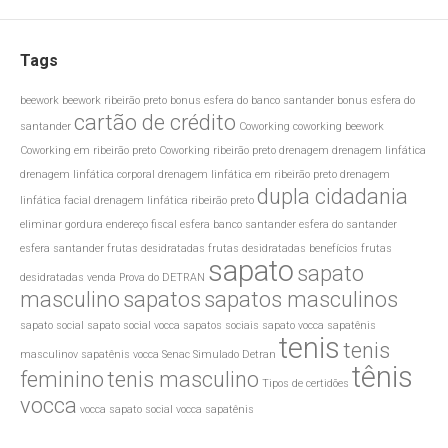
Tags
beework
beework ribeirão preto
bonus esfera do banco santander
bonus esfera do
cartão de crédito
santander
Coworking
coworking beework
Coworking em ribeirão preto
Coworking ribeirão preto
drenagem
drenagem linfática
drenagem linfática corporal
drenagem linfática em ribeirão preto
drenagem
dupla cidadania
linfática facial
drenagem linfática ribeirão preto
eliminar gordura
endereço fiscal
esfera banco santander
esfera do santander
esfera santander
frutas desidratadas
frutas desidratadas benefícios
frutas
sapato
sapato
desidratadas venda
Prova do DETRAN
masculino
sapatos
sapatos masculinos
sapato social
sapato social vocca
sapatos sociais
sapato vocca
sapatênis
tenis
tenis
masculinov
sapatênis vocca
Senac
Simulado Detran
tênis
feminino
tenis masculino
Tipos de certidões
vocca
vocca sapato social
vocca sapatênis