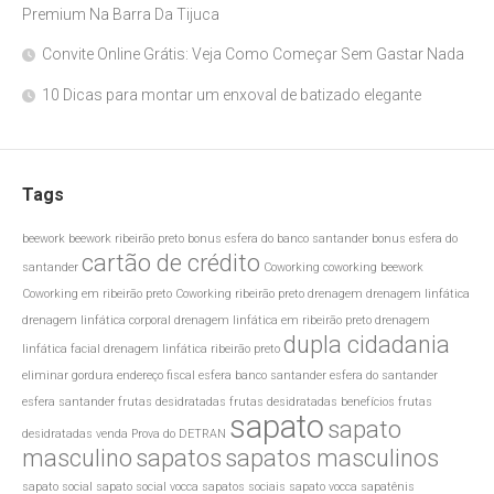
Premium Na Barra Da Tijuca
Convite Online Grátis: Veja Como Começar Sem Gastar Nada
10 Dicas para montar um enxoval de batizado elegante
Tags
beework
beework ribeirão preto
bonus esfera do banco santander
bonus esfera do
cartão de crédito
santander
Coworking
coworking beework
Coworking em ribeirão preto
Coworking ribeirão preto
drenagem
drenagem linfática
drenagem linfática corporal
drenagem linfática em ribeirão preto
drenagem
dupla cidadania
linfática facial
drenagem linfática ribeirão preto
eliminar gordura
endereço fiscal
esfera banco santander
esfera do santander
esfera santander
frutas desidratadas
frutas desidratadas benefícios
frutas
sapato
sapato
desidratadas venda
Prova do DETRAN
masculino
sapatos
sapatos masculinos
sapato social
sapato social vocca
sapatos sociais
sapato vocca
sapatênis