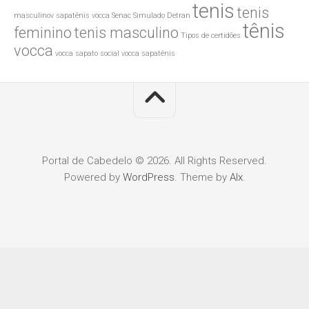
tenis
tenis
masculinov
sapatênis vocca
Senac
Simulado Detran
tênis
feminino
tenis masculino
Tipos de certidões
vocca
vocca sapato social
vocca sapatênis
Portal de Cabedelo © 2026. All Rights Reserved.
Powered by
WordPress
. Theme by
Alx
.