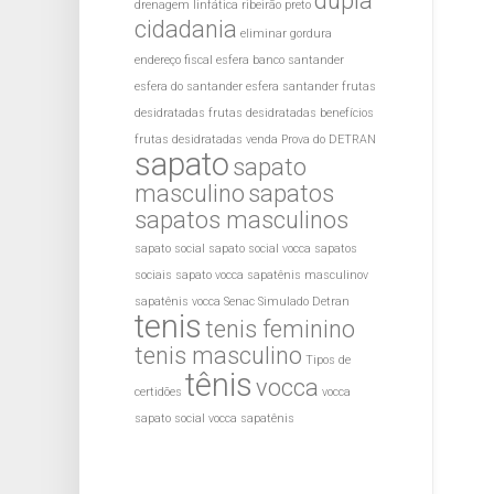
dupla
drenagem linfática ribeirão preto
cidadania
eliminar gordura
endereço fiscal
esfera banco santander
esfera do santander
esfera santander
frutas
desidratadas
frutas desidratadas benefícios
frutas desidratadas venda
Prova do DETRAN
sapato
sapato
masculino
sapatos
sapatos masculinos
sapato social
sapato social vocca
sapatos
sociais
sapato vocca
sapatênis masculinov
sapatênis vocca
Senac
Simulado Detran
tenis
tenis feminino
tenis masculino
Tipos de
tênis
vocca
certidões
vocca
sapato social
vocca sapatênis