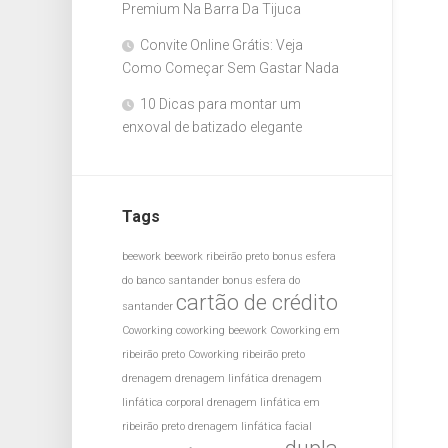
Premium Na Barra Da Tijuca
Convite Online Grátis: Veja
Como Começar Sem Gastar Nada
10 Dicas para montar um
enxoval de batizado elegante
Tags
beework
beework ribeirão preto
bonus esfera
do banco santander
bonus esfera do
cartão de crédito
santander
Coworking
coworking beework
Coworking em
ribeirão preto
Coworking ribeirão preto
drenagem
drenagem linfática
drenagem
linfática corporal
drenagem linfática em
ribeirão preto
drenagem linfática facial