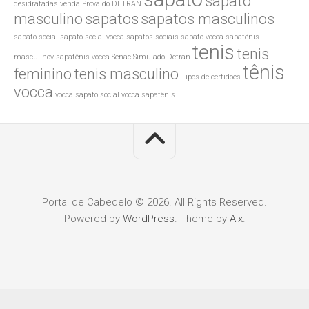
sapato
desidratadas venda
Prova do DETRAN
masculino
sapatos
sapatos masculinos
sapato social
sapato social vocca
sapatos sociais
sapato vocca
sapatênis
tenis
tenis
masculinov
sapatênis vocca
Senac
Simulado Detran
tênis
feminino
tenis masculino
Tipos de certidões
vocca
vocca sapato social
vocca sapatênis
Portal de Cabedelo © 2026. All Rights Reserved.
Powered by
WordPress
. Theme by
Alx
.