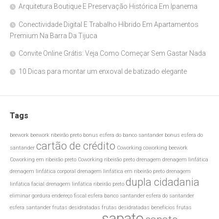
Arquitetura Boutique E Preservação Histórica Em Ipanema
Conectividade Digital E Trabalho Híbrido Em Apartamentos
Premium Na Barra Da Tijuca
Convite Online Grátis: Veja Como Começar Sem Gastar Nada
10 Dicas para montar um enxoval de batizado elegante
Tags
beework
beework ribeirão preto
bonus esfera do banco santander
bonus esfera do
cartão de crédito
santander
Coworking
coworking beework
Coworking em ribeirão preto
Coworking ribeirão preto
drenagem
drenagem linfática
drenagem linfática corporal
drenagem linfática em ribeirão preto
drenagem
dupla cidadania
linfática facial
drenagem linfática ribeirão preto
eliminar gordura
endereço fiscal
esfera banco santander
esfera do santander
esfera santander
frutas desidratadas
frutas desidratadas benefícios
frutas
sapato